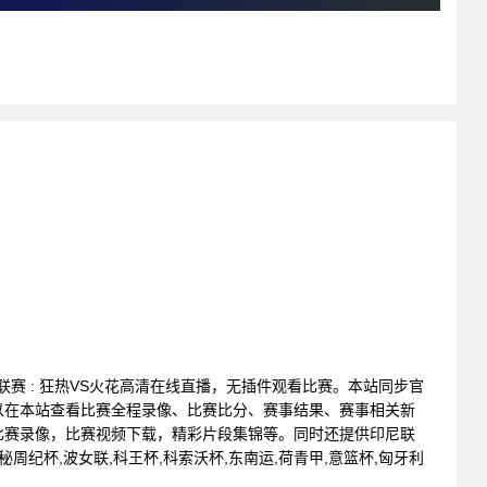
篮球联赛 : 狂热VS火花高清在线直播，无插件观看比赛。本站同步官
以在本站查看比赛全程录像、比赛比分、赛事结果、赛事相关新
比赛录像，比赛视频下载，精彩片段集锦等。同时还提供印尼联
,秘周纪杯,波女联,科王杯,科索沃杯,东南运,荷青甲,意篮杯,匈牙利