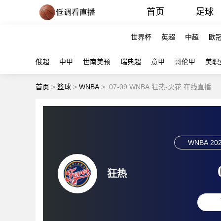
首页
足球
世界杯
英超
中超
欧
俄超
中甲
世南美预
瑞典超
意甲
哥伦甲
美职
首页
>
篮球
>
WNBA
>
07-09 WNBA 狂热-火花 在线直播
WNBA
202
狂热