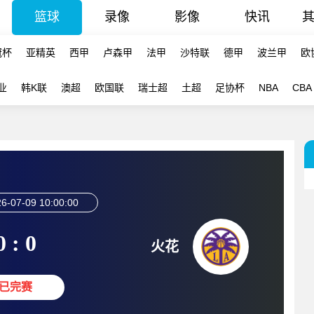
篮球
录像
影像
快讯
冠杯
亚精英
西甲
卢森甲
法甲
沙特联
德甲
波兰甲
欧
业
韩K联
澳超
欧国联
瑞士超
土超
足协杯
NBA
CBA
6-07-09 10:00:00
0 : 0
火花
已完赛