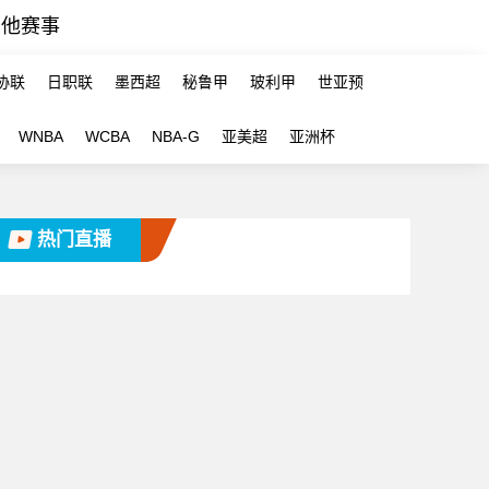
其他赛事
协联
日职联
墨西超
秘鲁甲
玻利甲
世亚预
WNBA
WCBA
NBA-G
亚美超
亚洲杯
热门直播