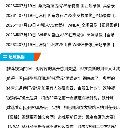
【全场回放】
2026年07月19日_桑托斯拉古纳VS蒙特雷 墨西超录像_高清录像
【全场回放】
2026年07月19日_玻利甲 东方石油VS奥罗拉录像_全场录像【视
频集锦】
2026年07月19日 神秘人VS女武神 WNBA_全场录像【视频集锦】
2026年07月19日_WNBA 自由人VS狂热录像_高清录像【全场回
放】
2026年07月19日_波特兰火焰VS山猫 WNBA录像_全场录像【全
场回放】
足球集锦
[推荐视频]特里：对库库的离开感到失望，但罗杰斯的到来又让我
[值得一看]前阿根廷国脚拉托雷斥“阴谋论”：彻底疯了，典型的
[体育头条]利马曾谈“如果有人敢碰梅西，会发生什么”：这种凝
[视频/集锦]王楚淇：梅西22年之前一直被这踢法针对，铁杆球
[球迷看点]迈阿密真好玩！实拍：姆巴佩和女友被路人拍到在夜店
【集锦】近距离看确实爽啊！杰威更新日常：现身扇耳光大赛！
【NBA】格林分享新秀赛季被税收教育：预支6万到手只有2万8