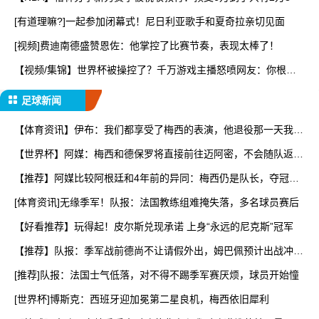
[有道理嘛?]一起参加闭幕式！尼日利亚歌手和夏奇拉亲切见面
[视频]费迪南德盛赞恩佐：他掌控了比赛节奏，表现太棒了！
【视频/集锦】世界杯被操控了？千万游戏主播怒喷网友：你根本
不
足球新闻
【体育资讯】伊布：我们都享受了梅西的表演，他退役那一天我们
会
【世界杯】阿媒：梅西和德保罗将直接前往迈阿密，不会随队返回
阿
【推荐】阿媒比较阿根廷和4年前的异同：梅西仍是队长，夺冠核
心
[体育资讯]无缘季军！队报：法国教练组难掩失落，多名球员赛后
【好看推荐】玩得起！皮尔斯兑现承诺 上身“永远的尼克斯”冠军
【推荐】队报：季军战前德尚不让请假外出，姆巴佩预计出战冲击
世
[推荐]队报：法国士气低落，对不得不踢季军赛厌烦，球员开始憧
[世界杯]博斯克：西班牙迎加冕第二星良机，梅西依旧犀利