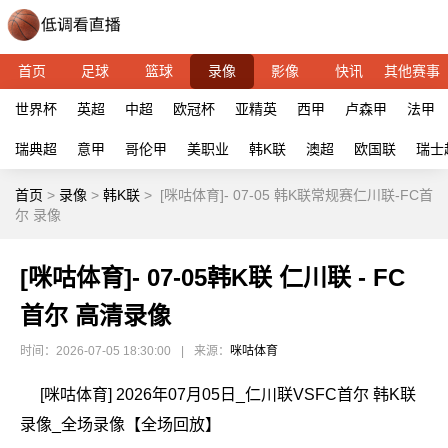
首页
足球
篮球
录像
影像
快讯
其他赛事
世界杯
英超
中超
欧冠杯
亚精英
西甲
卢森甲
法甲
瑞典超
意甲
哥伦甲
美职业
韩K联
澳超
欧国联
瑞士
首页
>
录像
>
韩K联
>
[咪咕体育]- 07-05 韩K联常规赛仁川联-FC首
尔 录像
[咪咕体育]- 07-05韩K联 仁川联 - FC
首尔 高清录像
时间：2026-07-05 18:30:00
|
来源：
咪咕体育
[咪咕体育] 2026年07月05日_仁川联VSFC首尔 韩K联
录像_全场录像【全场回放】