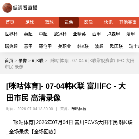
首页
足球
篮球
录像
影像
快讯
其他赛事
世界杯
英超
中超
欧冠杯
亚精英
西甲
卢森甲
法甲
瑞典超
意甲
哥伦甲
美职业
韩K联
澳超
欧国联
瑞士
首页
>
录像
>
韩K联
>
[咪咕体育]- 07-04 韩K联常规赛富川FC-大田
市民 录像
[咪咕体育]- 07-04韩K联 富川FC - 大
田市民 高清录像
时间：2026-07-04 18:30:00
|
来源：
咪咕体育
[咪咕体育] 2026年07月04日 富川FCVS大田市民 韩K联
_全场录像【全场回放】