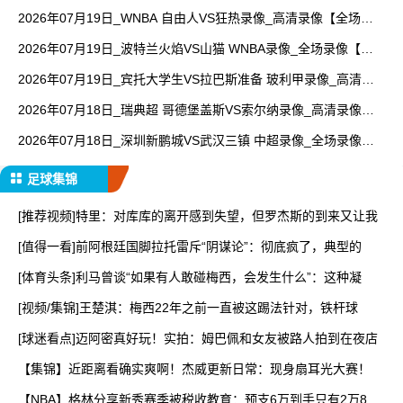
2026年07月19日_WNBA 自由人VS狂热录像_高清录像【全场回
放】
2026年07月19日_波特兰火焰VS山猫 WNBA录像_全场录像【全
场回放】
2026年07月19日_宾托大学生VS拉巴斯准备 玻利甲录像_高清录
像【全场回放】
2026年07月18日_瑞典超 哥德堡盖斯VS索尔纳录像_高清录像
【全场回放】
2026年07月18日_深圳新鹏城VS武汉三镇 中超录像_全场录像
【高清回放】
足球集锦
[推荐视频]特里：对库库的离开感到失望，但罗杰斯的到来又让我
[值得一看]前阿根廷国脚拉托雷斥“阴谋论”：彻底疯了，典型的
[体育头条]利马曾谈“如果有人敢碰梅西，会发生什么”：这种凝
[视频/集锦]王楚淇：梅西22年之前一直被这踢法针对，铁杆球
[球迷看点]迈阿密真好玩！实拍：姆巴佩和女友被路人拍到在夜店
【集锦】近距离看确实爽啊！杰威更新日常：现身扇耳光大赛！
【NBA】格林分享新秀赛季被税收教育：预支6万到手只有2万8