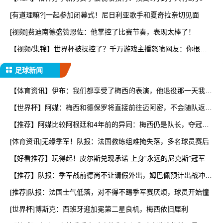
[有道理嘛?]一起参加闭幕式！尼日利亚歌手和夏奇拉亲切见面
[视频]费迪南德盛赞恩佐：他掌控了比赛节奏，表现太棒了！
【视频/集锦】世界杯被操控了？千万游戏主播怒喷网友：你根本
不
足球新闻
【体育资讯】伊布：我们都享受了梅西的表演，他退役那一天我们
会
【世界杯】阿媒：梅西和德保罗将直接前往迈阿密，不会随队返回
阿
【推荐】阿媒比较阿根廷和4年前的异同：梅西仍是队长，夺冠核
心
[体育资讯]无缘季军！队报：法国教练组难掩失落，多名球员赛后
【好看推荐】玩得起！皮尔斯兑现承诺 上身“永远的尼克斯”冠军
【推荐】队报：季军战前德尚不让请假外出，姆巴佩预计出战冲击
世
[推荐]队报：法国士气低落，对不得不踢季军赛厌烦，球员开始憧
[世界杯]博斯克：西班牙迎加冕第二星良机，梅西依旧犀利