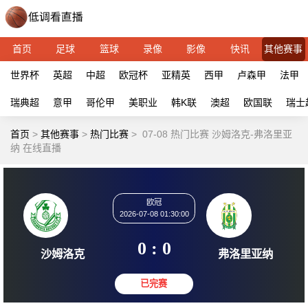
首页
足球
篮球
录像
影像
快讯
其他赛事
世界杯
英超
中超
欧冠杯
亚精英
西甲
卢森甲
法甲
瑞典超
意甲
哥伦甲
美职业
韩K联
澳超
欧国联
瑞士
首页
>
其他赛事
>
热门比赛
>
07-08 热门比赛 沙姆洛克-弗洛里亚
纳 在线直播
欧冠
2026-07-08 01:30:00
0 : 0