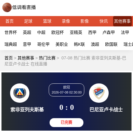
首页
足球
篮球
录像
影像
快讯
其他赛事
世界杯
英超
中超
欧冠杯
亚精英
西甲
卢森甲
法甲
瑞典超
意甲
哥伦甲
美职业
韩K联
澳超
欧国联
瑞士
首页
>
其他赛事
>
热门比赛
>
07-08 热门比赛 索非亚列夫斯基-巴
尼亚卢卡战士 在线直播
欧冠
2026-07-08 02:30:00
0 : 0