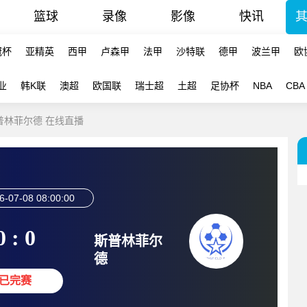
篮球
录像
影像
快讯
冠杯
亚精英
西甲
卢森甲
法甲
沙特联
德甲
波兰甲
欧
业
韩K联
澳超
欧国联
瑞士超
土超
足协杯
NBA
CBA
斯普林菲尔德 在线直播
6-07-08 08:00:00
0 : 0
斯普林菲尔
德
已完赛