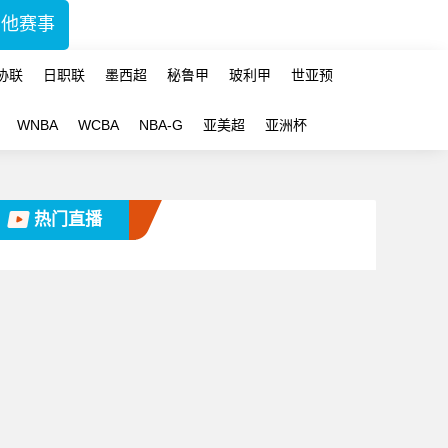
其他赛事
协联
日职联
墨西超
秘鲁甲
玻利甲
世亚预
WNBA
WCBA
NBA-G
亚美超
亚洲杯
热门直播