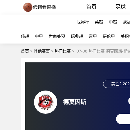
首页
足球
世界杯
英超
中超
欧
俄超
中甲
世南美预
瑞典超
意甲
哥伦甲
美职
首页
>
其他赛事
>
热门比赛
>
07-08 热门比赛 德莫因斯-
美乙2
202
德莫因斯