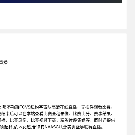
线直播
联赛 : 那不勒斯FCVS纽约宇宙队高清在线直播，无插件观看比赛。
赛结束后可以在本站查看比赛全程录像、比赛比分、赛事结果、
直播，比赛录像，比赛视频下载，精彩片段集锦等。同时还提供
,德超杯,危地女超,菲律宾NAASCU,泛美男篮等联赛直播。