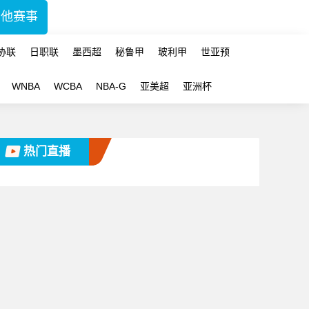
其他赛事
协联
日职联
墨西超
秘鲁甲
玻利甲
世亚预
WNBA
WCBA
NBA-G
亚美超
亚洲杯
热门直播