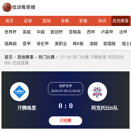
首页
足球
篮球
录像
影像
快讯
其他赛事
世界杯
英超
中超
欧冠杯
亚精英
西甲
卢森甲
法甲
瑞典超
意甲
哥伦甲
美职业
韩K联
澳超
欧国联
瑞士
首页
>
其他赛事
>
热门比赛
>
07-09 热门比赛 汗腾格里-阿克托比
B队 在线直播
哈萨克甲
2026-07-09 21:00:00
0 : 0