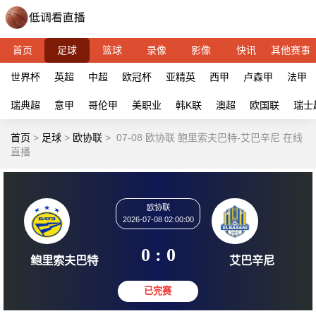
首页
足球
篮球
录像
影像
快讯
其他赛事
世界杯
英超
中超
欧冠杯
亚精英
西甲
卢森甲
法甲
瑞典超
意甲
哥伦甲
美职业
韩K联
澳超
欧国联
瑞士
首页
>
足球
>
欧协联
>
07-08 欧协联 鲍里索夫巴特-艾巴辛尼 在线
直播
欧协联
2026-07-08 02:00:00
0 : 0