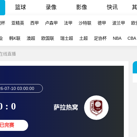
篮球
录像
影像
快讯
冠杯
亚精英
西甲
卢森甲
法甲
沙特联
德甲
波兰甲
欧
业
韩K联
澳超
欧国联
瑞士超
土超
足协杯
NBA
CBA
 在线直播
6-07-10 03:00:00
0 : 0
萨拉热窝
已完赛