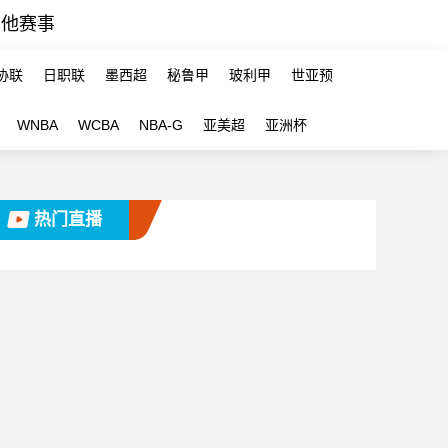
其他赛事
协联
日职联
墨西超
秘鲁甲
玻利甲
世亚预
WNBA
WCBA
NBA-G
亚美超
亚洲杯
热门直播