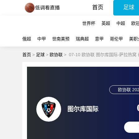
首页
足球
世界杯
英超
中超
欧
俄超
中甲
世南美预
瑞典超
意甲
哥伦甲
美职
首页
>
足球
>
欧协联
>
07-10 欧协联 图尔库国际-萨拉热窝
欧协联
202
图尔库国际