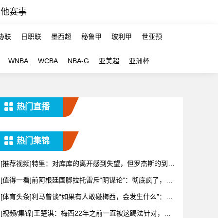
其他赛事
协联
日职联
墨西超
秘鲁甲
玻利甲
世亚预
WNBA
WCBA
NBA-G
亚美超
亚洲杯
热门直播
热门集锦
[推荐视频]特里：对库库的离开感到失望，但罗杰斯的到来
又让我
[值得一看]前阿根廷国脚拉托雷斥“阴谋论”：彻底疯了，典
型的
[体育头条]利马曾谈“如果有人敢碰梅西，会发生什么”：这
种凝
[视频/集锦]王楚淇：梅西22年之前一直被这踢法针对，铁