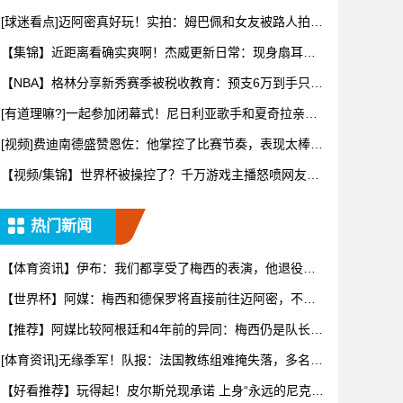
杆球
[球迷看点]迈阿密真好玩！实拍：姆巴佩和女友被路人拍到
在夜店
【集锦】近距离看确实爽啊！杰威更新日常：现身扇耳光
大赛！
【NBA】格林分享新秀赛季被税收教育：预支6万到手只有
2万8
[有道理嘛?]一起参加闭幕式！尼日利亚歌手和夏奇拉亲切
见面
[视频]费迪南德盛赞恩佐：他掌控了比赛节奏，表现太棒
了！
【视频/集锦】世界杯被操控了？千万游戏主播怒喷网友：
你根本不
热门新闻
【体育资讯】伊布：我们都享受了梅西的表演，他退役那
一天我们会
【世界杯】阿媒：梅西和德保罗将直接前往迈阿密，不会
随队返回阿
【推荐】阿媒比较阿根廷和4年前的异同：梅西仍是队长，
夺冠核心
[体育资讯]无缘季军！队报：法国教练组难掩失落，多名球
员赛后
【好看推荐】玩得起！皮尔斯兑现承诺 上身“永远的尼克