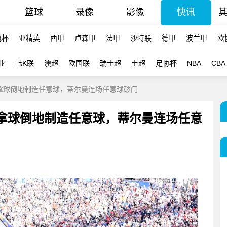
篮球
录像
影像
快讯
冠杯
亚精英
西甲
卢森甲
法甲
沙特联
德甲
波兰甲
欧
业
韩K联
澳超
欧国联
瑞士超
土超
足协杯
NBA
CBA
身拿球倒地制造任意球，蒂尔曼连场任意球破门
身拿球倒地制造任意球，蒂尔曼连场任意