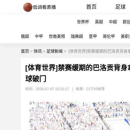
首页
足球
世界杯
英超
中超
欧
俄超
中甲
世南美预
瑞典超
意甲
哥伦甲
美职
首页
>
快讯
>
足球新闻
>
[体育世界]禁赛缓期的巴洛贡背
[体育世界]禁赛缓期的巴洛贡背
球破门
时间：2026-07-07 16:22:17
|
来源：CCTV5体育