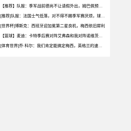
斯”冠军
【推荐】队报：季军战前德尚不让请假外出，姆巴佩预计
出战冲击世
[推荐]队报：法国士气低落，对不得不踢季军赛厌烦，球员
开始憧
[世界杯]博斯克：西班牙迎加冕第二星良机，梅西依旧犀利
【篮球】麦迪：卡特季后赛对阵艾弗森和我对阵诺维茨基
是最顶级的
[体育世界]乔·科尔：我们肯定能搞定梅西，英格兰的速度
优势足