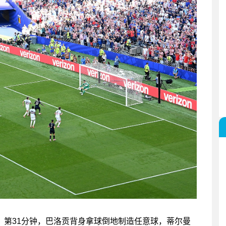
利时。第31分钟，巴洛贡背身拿球倒地制造任意球，蒂尔曼